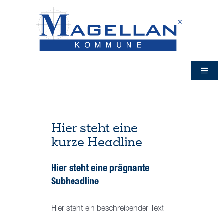
Zum
Inhalt
springen
Togg
Navig
Magellan Kommune
Module
Hier steht eine
kurze Headline
Leistungen
Hier steht eine prägnante
Subheadline
geoinform
Hier steht ein beschreibender Text
Aktuelles