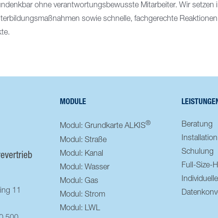
 undenkbar ohne verantwortungsbewusste Mitarbeiter. Wir setzen
terbildungsmaßnahmen sowie schnelle, fachgerechte Reaktionen 
te.
MODULE
LEISTUNGE
®
Beratung
Modul: Grundkarte ALKIS
Installation
Modul: Straße
Schulung
Modul: Kanal
evertrieb
Full-Size-H
Modul: Wasser
Individuel
Modul: Gas
ing 11
Datenkonve
Modul: Strom
Modul: LWL